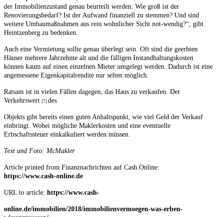
der Immobilienzustand genau beurteilt werden: Wie groß ist der
Renovierungsbedarf? Ist der Aufwand finanziell zu stemmen? Und sind
weitere Umbaumaßnahmen aus rein wohnlicher Sicht not-wendig?“, gibt
Heintzenberg zu bedenken.
Auch eine Vermietung sollte genau überlegt sein. Oft sind die geerbten
Häuser mehrere Jahrzehnte alt und die fälligen Instandhaltungskosten
können kaum auf einen einzelnen Mieter umgelegt werden. Dadurch ist eine
angemessene Eigenkapitalrendite nur selten möglich.
Ratsam ist in vielen Fällen dagegen, das Haus zu verkaufen. Der
Verkehrswert
des
[7]
Objekts gibt bereits einen guten Anhaltspunkt, wie viel Geld der Verkauf
einbringt. Wobei mögliche Maklerkosten und eine eventuelle
Erbschaftssteuer einkalkuliert werden müssen.
Text und Foto: McMakler
Article printed from Finanznachrichten auf Cash.Online:
https://www.cash-online.de
URL to article:
https://www.cash-
online.de/immobilien/2018/immobilienvermoegen-was-erben-