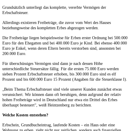
Grundsätzlich unterliegt das komplette, vererbte Vermögen der
Erbschaftsteuer.
Allerdings existieren Freibeträge, die zuvor vom Wert des Hauses
beziehungsweise des kompletten Erbes abgezogen werden.
Die Freibeträge liegen beispielsweise für Erben erster Ordnung bei 500.000
Euro für den Ehegatten und bei 400.000 Euro je Kind. Bei ebenso 400.000
Euro je Enkel, wenn deren Eltern bereits verstorben sind, ansonsten bei
200.000 Euro.
Für überschüssiges Vermögen sind dann je nach dessen Höhe
unterschiedliche Steuersätze fällig. Für die ersten 75.000 Euro werden
sieben Prozent Erbschaftsteuer erhoben, bis 300.000 Euro sind es elf
Prozent und bis 600.000 Euro 15 Prozent (Angaben für die Steuerklasse I).
„Beim Thema Erbschaftsteuer sind viele unserer Kunden zunächst etwas
verunsichert. Wir können dann oft beruhigen, denn aufgrund der relativ
hohen Freibeträge wird in Deutschland nur etwa ein Drittel des Erbes
überhaupt besteuert“, weiß Heintzenberg zu berichten.
Welche Kosten entstehen?
Erbschein, Grundbucheintrag, laufende Kosten – ein Haus oder eine
Wohnung zu erben, zieht nicht nur zeitlichen, sondern auch finanziellen