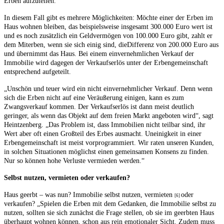
Erben aufzuteilen.
In diesem Fall gibt es mehrere Möglichkeiten: Möchte einer der Erben im
Haus wohnen bleiben, das beispielsweise insgesamt 300.000 Euro wert ist
und es noch zusätzlich ein Geldvermögen von 100.000 Euro gibt, zahlt er
dem Miterben, wenn sie sich einig sind, dieDifferenz von 200.000 Euro aus
und übernimmt das Haus. Bei einem einvernehmlichen Verkauf der
Immobilie wird dagegen der Verkaufserlös unter der Erbengemeinschaft
entsprechend aufgeteilt.
„Unschön und teuer wird ein nicht einvernehmlicher Verkauf. Denn wenn
sich die Erben nicht auf eine Veräußerung einigen, kann es zum
Zwangsverkauf kommen. Der Verkaufserlös ist dann meist deutlich
geringer, als wenn das Objekt auf dem freien Markt angeboten wird“, sagt
Heintzenberg. „Das Problem ist, dass Immobilien nicht teilbar sind, ihr
Wert aber oft einen Großteil des Erbes ausmacht. Uneinigkeit in einer
Erbengemeinschaft ist meist vorprogrammiert. Wir raten unseren Kunden,
in solchen Situationen möglichst einen gemeinsamen Konsens zu finden.
Nur so können hohe Verluste vermieden werden.“
Selbst nutzen, vermieten oder verkaufen?
Haus geerbt – was nun? Immobilie selbst nutzen, vermieten
oder
[6]
verkaufen? „Spielen die Erben mit dem Gedanken, die Immobilie selbst zu
nutzen, sollten sie sich zunächst die Frage stellen, ob sie im geerbten Haus
überhaupt wohnen können, schon aus rein emotionaler Sicht. Zudem muss